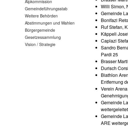
Alpkommission
Willi Simon, 
Gemeindeführungsstab
Gemeinde Lan
Weitere Behörden
Bonifazi Ret
Abstimmungen und Wahlen
Ruf Stefan, 
Bürgergemeinde
Käppeli Josef
Gesetzessammlung
Caplazi Stefa
Vision / Strategie
Sandro Berna
Pardi 25
Brasser Mart
Durisch Corsi
Biathlon Are
Entfernung d
Verein Arena
Genehmigung 
Gemeinde La
weitergeleitet
Gemeinde Lan
ARE weiterge