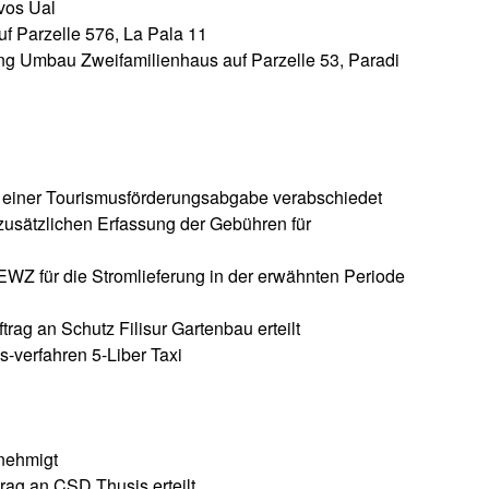
vos Ual
f Parzelle 576, La Pala 11
g Umbau Zweifamilienhaus auf Parzelle 53, Paradi
 einer Tourismusförderungsabgabe verabschiedet
usätzlichen Erfassung der Gebühren für
 EWZ für die Stromlieferung in der erwähnten Periode
ag an Schutz Filisur Gartenbau erteilt
-verfahren 5-Liber Taxi
enehmigt
ag an CSD Thusis erteilt