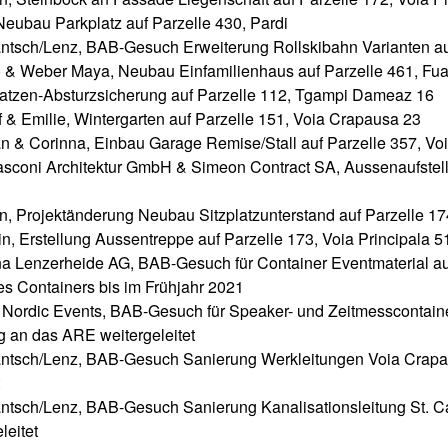
Neubau Parkplatz auf Parzelle 430, Pardi
tsch/Lenz, BAB-Gesuch Erweiterung Rollskibahn Varianten aus
o & Weber Maya, Neubau Einfamilienhaus auf Parzelle 461, Fua
Katzen-Absturzsicherung auf Parzelle 112, Tgampi Dameaz 16
 & Emilie, Wintergarten auf Parzelle 151, Voia Crapausa 23
n & Corinna, Einbau Garage Remise/Stall auf Parzelle 357, Voi
sconi Architektur GmbH & Simeon Contract SA, Aussenaufstel
in, Projektänderung Neubau Sitzplatzunterstand auf Parzelle 1
n, Erstellung Aussentreppe auf Parzelle 173, Voia Principala 5
na Lenzerheide AG, BAB-Gesuch für Container Eventmaterial au
es Containers bis im Frühjahr 2021
 Nordic Events, BAB-Gesuch für Speaker- und Zeitmesscontaine
an das ARE weitergeleitet
ntsch/Lenz, BAB-Gesuch Sanierung Werkleitungen Voia Crap
tsch/Lenz, BAB-Gesuch Sanierung Kanalisationsleitung St. 
leitet