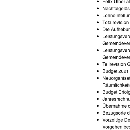
Felix Ulber a
Nachfolgelös
Lohneinteilu
Totalrevisio
Die Aufhebun
Leistungsver
Gemeindever
Leistungsver
Gemeindever
Teilrevision
Budget 2021
Neuorganisat
Räumlichkeit
Budget Erfol
Jahresrechnu
Übernahme der
Bezugsorte de
Vorzeitige D
Vorgehen be