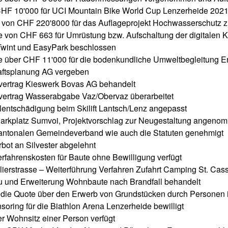
CHF 10'000 für UCI Mountain Bike World Cup Lenzerheide 2021
 von CHF 220'8000 für das Auflageprojekt Hochwasserschutz
be von CHF 663 für Umrüstung bzw. Aufschaltung der digitalen K
Twint und EasyPark beschlossen
be über CHF 11'000 für die bodenkundliche Umweltbegleitung E
aftsplanung AG vergeben
ertrag Kieswerk Bovas AG behandelt
ertrag Wasserabgabe Vaz/Obervaz überarbeitet
llentschädigung beim Skilift Lantsch/Lenz angepasst
arkplatz Sumvoi, Projektvorschlag zur Neugestaltung angeno
 kantonalen Gemeindeverband wie auch die Statuten genehmigt
bot an Silvester abgelehnt
rfahrenskosten für Baute ohne Bewilligung verfügt
lierstrasse – Weiterführung Verfahren Zufahrt Camping St. Cas
 und Erweiterung Wohnbaute nach Brandfall behandelt
die Quote über den Erwerb von Grundstücken durch Personen 
oring für die Biathlon Arena Lenzerheide bewilligt
her Wohnsitz einer Person verfügt