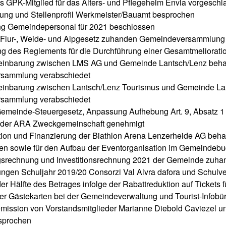
ls GPK-Mitglied für das Alters- und Pflegeheim Envia vorgesch
ung und Stellenprofil Werkmeister/Bauamt besprochen
ng Gemeindepersonal für 2021 beschlossen
n Flur-, Weide- und Alpgesetz zuhanden Gemeindeversammlung
g des Reglements für die Durchführung einer Gesamtmeliorati
einbarung zwischen LMS AG und Gemeinde Lantsch/Lenz behan
sammlung verabschiedet
einbarung zwischen Lantsch/Lenz Tourismus und Gemeinde Lan
sammlung verabschiedet
 Gemeinde-Steuergesetz, Anpassung Aufhebung Art. 9, Absatz 1
 der ARA Zweckgemeinschaft genehmigt
ion und Finanzierung der Biathlon Arena Lenzerheide AG behan
en sowie für den Aufbau der Eventorganisation im Gemeinde
gsrechnung und Investitionsrechnung 2021 der Gemeinde zuh
ngen Schuljahr 2019/20 Consorzi Val Alvra dafora und Schulve
 Hälfte des Betrages infolge der Rabattreduktion auf Tickets fü
r Gästekarten bei der Gemeindeverwaltung und Tourist-Infobüro
emission von Vorstandsmitglieder Marianne Diebold Caviezel u
sprochen