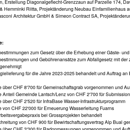
in, Erstellung Diagonalgeflecht-Grenzzaun auf Parzelle 174, Da
 & Hemminki Riitta, Projektänderung Neubau Einfamilienhaus au
sconi Architektur GmbH & Simeon Contract SA, Projektänderun
e:
estimmungen zum Gesetz über die Erhebung einer Gäste- und
estimmungen und Gebührenansätze zum Abfallgesetz mit der z
 genehmigt
gielieferung für die Jahre 2023-2025 behandelt und Auftrag an
be über CHF 8'700 für Gemeinschaftsgrab vorgenommen und Auftr
be Anteil Gemeinde Lantsch/Lenz von CHF 2'700 für Submissions
be über CHF 2'520 für InfraBase Wasser-Infrastrukturprogramm
be von CHF 22'000 für Erneuerung Wasserleitung Fuarns
Arbeitsvergabepraxis bei Grossprojekten behandelt
hreitung von CHF 900 für Bewirtschaftungsvertrag Alp Bual g
be über CHF 3'300 für Radonmessungen vorgenommen und Auftr