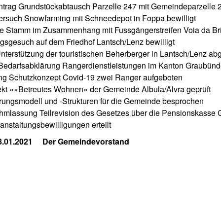
Antrag Grundstückabtausch Parzelle 247 mit Gemeindeparzelle
Versuch Snowfarming mit Schneedepot in Foppa bewilligt
ie Stamm im Zusammenhang mit Fussgängerstreifen Voia da Br
ngsgesuch auf dem Friedhof Lantsch/Lenz bewilligt
terstützung der touristischen Beherberger in Lantsch/Lenz ab
Bedarfsabklärung Rangerdienstleistungen im Kanton Graubünd
g Schutzkonzept Covid-19 zwei Ranger aufgeboten
ekt «»Betreutes Wohnen» der Gemeinde Albula/Alvra geprüft
rungsmodell und -Strukturen für die Gemeinde besprochen
hmlassung Teilrevision des Gesetzes über die Pensionskasse
anstaltungsbewilligungen erteilt
18.01.2021 Der Gemeindevorstand