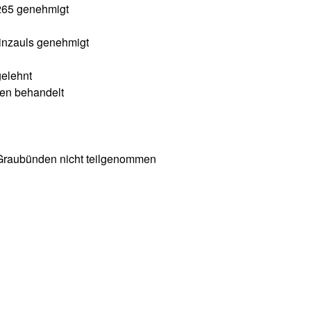
 265 genehmigt
inzauls genehmigt
gelehnt
en behandelt
 Graubünden nicht teilgenommen