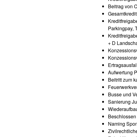
Beitrag von 
Gesamtkredit
Kreditfreiga
Parkingpay, 
Kreditfreiga
+ D Landsch
Konzessionsv
Konzessionsv
Ertragsausfa
Aufwertung P
Beitritt zum
Feuerwerkver
Busse und Ve
Sanierung Ju
Wiederaufbau
Beschlossen 
Naming Spons
Zivilrechtlic