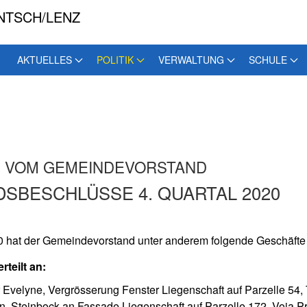
NTSCH/LENZ
AKTUELLES
POLITIK
VERWALTUNG
SCHULE
S VOM GEMEINDEVORSTAND
SBESCHLÜSSE 4. QUARTAL 2020
20 hat der Gemeindevorstand unter anderem folgende Geschäfte
rteilt an:
Evelyne, Vergrösserung Fenster Liegenschaft auf Parzelle 54,
in, Steinbock an Fassade Liegenschaft auf Parzelle 172, Voia P