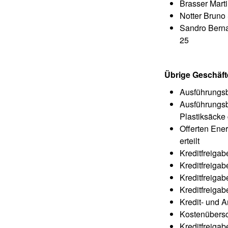
Brasser Mart
Notter Bruno
Sandro Berna
25
Übrige Geschäft
Ausführungsb
Ausführungsb
Plastiksäcke
Offerten Ener
erteilt
Kreditfreiga
Kreditfreiga
Kreditfreiga
Kreditfreiga
Kredit- und 
Kostenübersc
Kreditfreiga