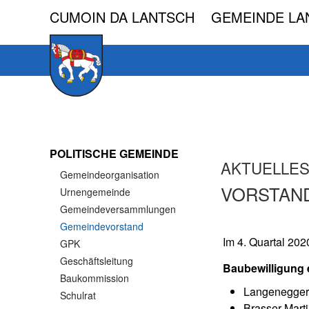
CUMOIN DA LANTSCH GEMEINDE LA
Skip to main content
POLITISCHE GEMEINDE
AKTUELLE
Gemeindeorganisation
VORSTAND
Urnengemeinde
Gemeindeversammlungen
Gemeindevorstand
Im 4. Quartal 20
GPK
Geschäftsleitung
Baubewilligung e
Baukommission
Langenegger 
Schulrat
Brasser Mart