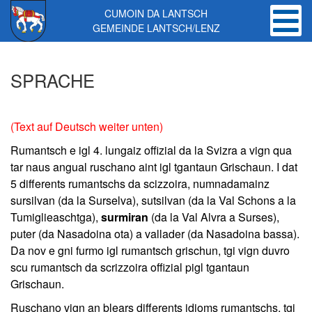
CUMOIN DA LANTSCH
GEMEINDE LANTSCH/LENZ
Skip to main content
SPRACHE
(Text auf Deutsch weiter unten)
Rumantsch e igl 4. lungaiz offizial da la Svizra a vign qua
tar naus angual ruschano aint igl tgantaun Grischaun. I dat
5 differents rumantschs da scizzoira, numnadamainz
sursilvan (da la Surselva), sutsilvan (da la Val Schons a la
Tumiglieaschtga),
surmiran
(da la Val Alvra a Surses),
puter (da Nasadoina ota) a vallader (da Nasadoina bassa).
Da nov e gni furmo igl rumantsch grischun, tgi vign duvro
scu rumantsch da scrizzoira offizial pigl tgantaun
Grischaun.
Ruschano vign an blears differents idioms rumantschs, tgi