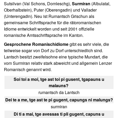
Sutsilvan (Val Schons, Domleschg),
Surmiran
(Albulatal,
Oberhalbstein), Puter (Oberengadin) und Vallader
(Unterengadin). Neu ist Rumantsch Grischun als
gemeinsame Schriftsprache für die rätoromanischen
Idiome entwickelt worden und seit 2001 offizielle
romanische Amtsschriftsprache im Kanton.
Gesprochene Romanischidiome
gibt es sehr viele, die
teilweise sogar von Dorf zu Dorf unterschiedlich sind.
Lantsch besitzt zweifelsohne eine typische Mundart, die
vom Surmiran relativ stark abweicht und allgemein Lenzer
Romanisch genannt wird.
Soi toi a moi, tge ast toi pi gusent, tgapauns u
malauns?
rumantsch da Lantsch
Dei te a me, tge ast te pi gugent, capungs ni malungs?
surmiran
Di ti a mai, tge avessas ti pli gugent, capuns u