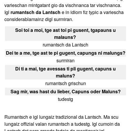
varieschan mintgatant gio da vischnanca tar vischnanca.
Igl
rumantsch da Lantsch
e in idiom fiz typic a variescha
considerablamainz digl surmiran.
Soi toi a moi, tge ast toi pi gusent, tgapauns u
malauns?
rumantsch da Lantsch
Dei te a me, tge ast te pi gugent, capungs ni malungs?
surmiran
Di ti a mai, tge avessas ti pli gugent, capuns u
maluns?
rumantsch grischun
Sag mir, was hast du lieber, Capuns oder Maluns?
tudestg
Rumantsch e igl lungaiz tradizional da Lantsch. Ma scu
lungaiz offizial valan rumantsch a tudestg. Igl cumoin da
Lantsch dat pero gronda fadoia da mantignair igl