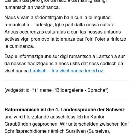
rumantsch an vischnanca.
Naus vivain a s’identifitgain bain cun la bilinguitad
rumantscha – tudestga, tgi e part dalla nossa cultura.
Antras occurenzas culturalas a cun las nossas uniauns
activas vign promovo la toleranza par l’oin l’oter a rinforzo
la cuminanza.
Daple informaztgauns sur digl rumantsch a Lantsch a sur
da nossas tradiztgauns a noss usits dat noss codisch da
vischnanca
Lantsch – ina vischnanca ier ed oz
.
[widgetkit id="1" name="Bildergalerie - Sprache"]
Rätoromanisch ist die 4. Landessprache der Schweiz
und wird hierzulande ausschliesslich im Kanton
Graubünden gesprochen. Wir unterscheiden zwischen fünf
Schriftsprachidiome nämlich Sursilvan (Surselva),