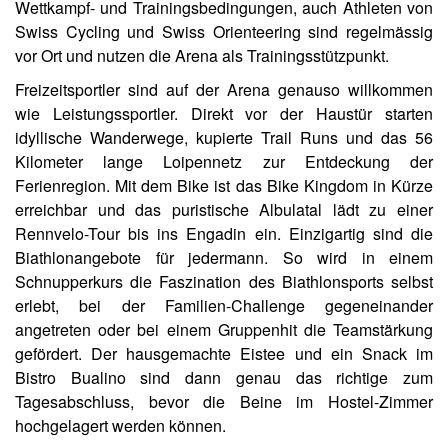
Wettkampf- und Trainingsbedingungen, auch Athleten von
Swiss Cycling und Swiss Orienteering sind regelmässig
vor Ort und nutzen die Arena als Trainingsstützpunkt.
Freizeitsportler sind auf der Arena genauso willkommen
wie Leistungssportler. Direkt vor der Haustür starten
idyllische Wanderwege, kupierte Trail Runs und das 56
Kilometer lange Loipennetz zur Entdeckung der
Ferienregion. Mit dem Bike ist das Bike Kingdom in Kürze
erreichbar und das puristische Albulatal lädt zu einer
Rennvelo-Tour bis ins Engadin ein. Einzigartig sind die
Biathlonangebote für jedermann. So wird in einem
Schnupperkurs die Faszination des Biathlonsports selbst
erlebt, bei der Familien-Challenge gegeneinander
angetreten oder bei einem Gruppenhit die Teamstärkung
gefördert. Der hausgemachte Eistee und ein Snack im
Bistro Bualino sind dann genau das richtige zum
Tagesabschluss, bevor die Beine im Hostel-Zimmer
hochgelagert werden können.