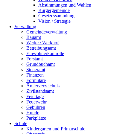
Abstimmungen und Wahlen
Bürgergemeinde
Gesetzessammlung
Vision / Strategie
Verwaltung
Gemeindeverwaltung
Bauamt
Werke / Werkhof
Betreibungsamt
Einwohnerkontrolle
Forstamt
Grundbuchamt
Steueramt
Finanzen
Formulare
Ämterverzeichnis
Zivilstandsamt
Feiertage
Feuerwehr
Gebühren
Hunde
Parkplätze
Schule
Kindergarten und Primarschule