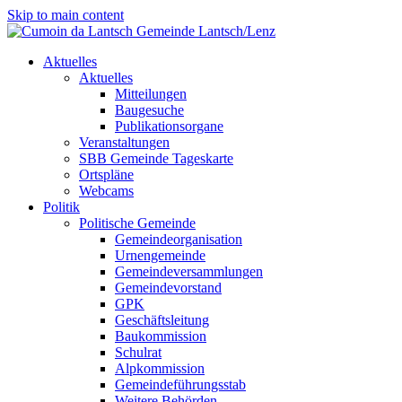
Skip to main content
Aktuelles
Aktuelles
Mitteilungen
Baugesuche
Publikationsorgane
Veranstaltungen
SBB Gemeinde Tageskarte
Ortspläne
Webcams
Politik
Politische Gemeinde
Gemeindeorganisation
Urnengemeinde
Gemeindeversammlungen
Gemeindevorstand
GPK
Geschäftsleitung
Baukommission
Schulrat
Alpkommission
Gemeindeführungsstab
Weitere Behörden