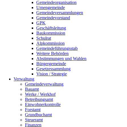
Gemeindeorganisation
Urnengemeinde
Gemeindeversammlungen
Gemeindevorstand
GPK
Geschäftsleitung
Baukommission
Schulrat
Alpkommission
Gemeindeführungsstab
Weitere Behörden
Abstimmungen und Wahlen
Bürgergemeinde
Gesetzessammlung
Vision / Strategie
Verwaltung
Gemeindeverwaltung
Bauamt
Werke / Werkhof
Betreibungsamt
Einwohnerkontrolle
Forstamt
Grundbuchamt
Steueramt
Finanzen