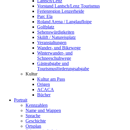
Lantsch/Lenz
Vorstand Lantsch/Lenz Tourismus
Ferienregion Lenzerheide
Parc Ela
Roland Arena / Langlaufloipe
Golfplatz
Sehenswürdigkeiten
Skilift / Natureisplatz
Veranstaltungen
Wander- und Bikewege
Winterwander- und
Schneeschuhwege
Gästeabgabe und
Tourismusförderungsabgabe
Kultur
Kultur am Pass
Origen
ACACA
Bücher
Portrait
Kennzahlen
Name und Wappen
Sprache
Geschichte
Ortsplan