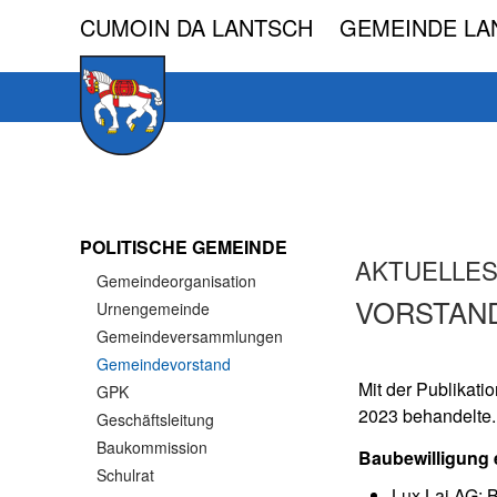
CUMOIN DA LANTSCH GEMEINDE LA
Skip to main content
POLITISCHE GEMEINDE
AKTUELLE
Gemeindeorganisation
VORSTAN
Urnengemeinde
Gemeindeversammlungen
Gemeindevorstand
Mit der Publikat
GPK
2023 behandelte.
Geschäftsleitung
Baukommission
Baubewilligung e
Schulrat
Lux Lai AG; 