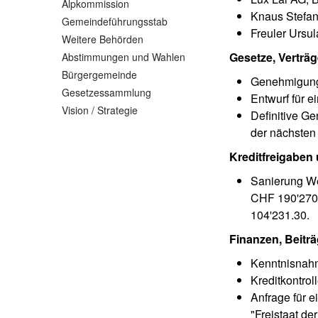
Alpkommission
Knaus Stefan
Gemeindeführungsstab
Freuler Ursu
Weitere Behörden
Gesetze, Verträge
Abstimmungen und Wahlen
Bürgergemeinde
Genehmigung 
Gesetzessammlung
Entwurf für 
Vision / Strategie
Definitive G
der nächste
Kreditfreigaben
Sanierung We
CHF 190'270.4
104'231.30.
Finanzen, Beiträ
Kenntnisnahm
Kreditkontrol
Anfrage für e
"Freistaat d