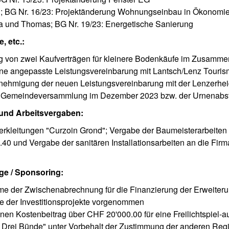
; BG Nr. 16/23: Projektänderung Wohnungseinbau in Ökonom
la und Thomas; BG Nr. 19/23: Energetische Sanierung
, etc.:
von zwei Kaufverträgen für kleinere Bodenkäufe im Zusamme
eine angepasste Leistungsvereinbarung mit Lantsch/Lenz Touri
enehmigung der neuen Leistungsvereinbarung mit der Lenzerh
n Gemeindeversammlung im Dezember 2023 bzw. der Urnenabs
 und Arbeitsvergaben:
rkleitungen "Curzoin Grond"; Vergabe der Baumeisterarbeiten 
0 und Vergabe der sanitären Installationsarbeiten an die Firm
ge / Sponsoring:
e der Zwischenabrechnung für die Finanzierung der Erweiteru
le der Investitionsprojekte vorgenommen
inen Kostenbeitrag über CHF 20'000.00 für eine Freilichtspiel
er Drei Bünde" unter Vorbehalt der Zustimmung der anderen R