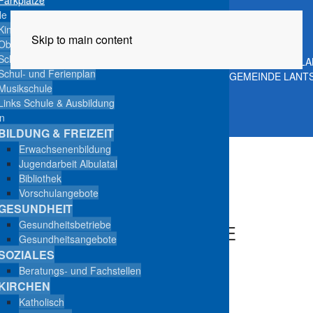
le
Kindergarten und Primarschule
Skip to main content
Oberstufe
Schulrat
CUMOIN DA L
Schul- und Ferienplan
GEMEINDE LANT
Musikschule
Links Schule & Ausbildung
n
BILDUNG & FREIZEIT
Erwachsenenbildung
Jugendarbeit Albulatal
Bibliothek
AKTUELLES VOM
Vorschulangebote
GEMEINDEVORSTAND
GESUNDHEIT
Gesundheitsbetriebe
VORSTANDSBESCHLÜSSE
Gesundheitsangebote
MONAT JULI 2024
SOZIALES
Beratungs- und Fachstellen
KIRCHEN
Gemeindevorstand Lantsch/Lenz
Katholisch