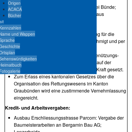
Origen
Freilichtspiel 500 Jahre Freistaat der Drei Bünde;
ACACA
Bewilligung für das temporäre Theaterhaus
Bücher
ait
Gesetze, Verträge, etc.:
Kennzahlen
Die Teilrevision der Gebührenverordnung für die
Name und Wappen
Sprache
Gemeindeverwaltung (020.1) wird genehmigt und per
Geschichte
1. August 2024 in Kraft gesetzt.
Ortsplan
Die Teilrevision des Erschliessungs-, Benützungs-
Sehenswürdigkeiten
und Gebührengesetzes wurde nach Ablauf der
Heimatbuch
Referendumsfrist per 1. August 2024 in Kraft gesetzt.
Fotogalerie
Zum Erlass eines kantonalen Gesetzes über die
Organisation des Rettungswesens im Kanton
Graubünden wird eine zustimmende Vernehmlassung
eingereicht.
Kredit- und Arbeitsvergaben:
Ausbau Erschliessungsstrasse Parcom: Vergabe der
Baumeisterarbeiten an Bergamin Bau AG;
Lenzerheide