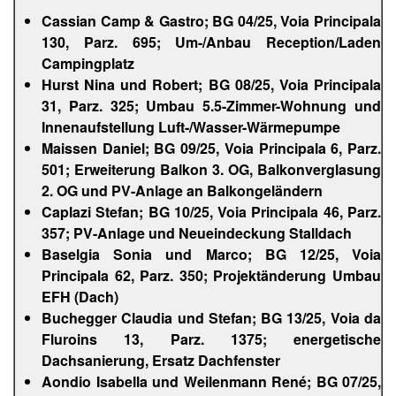
Cassian Camp & Gastro; BG 04/25, Voia Principala
130, Parz. 695; Um-/Anbau Reception/Laden
Campingplatz
Hurst Nina und Robert; BG 08/25, Voia Principala
31, Parz. 325; Umbau 5.5-Zimmer-Wohnung und
Innenaufstellung Luft-/Wasser-Wärmepumpe
Maissen Daniel; BG 09/25, Voia Principala 6, Parz.
501; Erweiterung Balkon 3. OG, Balkonverglasung
2. OG und PV-Anlage an Balkongeländern
Caplazi Stefan; BG 10/25, Voia Principala 46, Parz.
357; PV-Anlage und Neueindeckung Stalldach
Baselgia Sonia und Marco; BG 12/25, Voia
Principala 62, Parz. 350; Projektänderung Umbau
EFH (Dach)
Buchegger Claudia und Stefan; BG 13/25, Voia da
Fluroins 13, Parz. 1375; energetische
Dachsanierung, Ersatz Dachfenster
Aondio Isabella und Weilenmann René; BG 07/25,